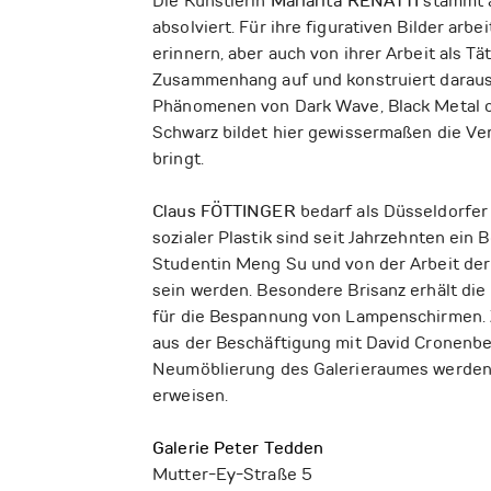
Die Künstlerin
Mariarita RENATTI
stammt a
absolviert. Für ihre figurativen Bilder arb
erinnern, aber auch von ihrer Arbeit als T
Zusammenhang auf und konstruiert daraus 
Phänomenen von Dark Wave, Black Metal ode
Schwarz bildet hier gewissermaßen die Ve
bringt.
Claus FÖTTINGER
bedarf als Düsseldorfer
sozialer Plastik sind seit Jahrzehnten ein
Studentin Meng Su und von der Arbeit der 
sein werden. Besondere Brisanz erhält di
für die Bespannung von Lampenschirmen. 
aus der Beschäftigung mit David Cronenb
Neumöblierung des Galerieraumes werden z
erweisen.
Galerie Peter Tedden
Mutter-Ey-Straße 5