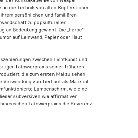
 an der Kunstakademie von Neapel
ie an die Technik von alten Kupferstichen
s ihrem persönlichen und familiären
wandschaft zu popkulturellen
tig an Bedeutung gewinnt. Die „Farbe“
Humor auf Leinwand, Papier oder Haut
Inszenierungen zwischen Lichtkunst und
ärtiger Tätowierpraxis seiner früheren
oduziert, die zum ersten Mal zu sehen
e Verwendung von Tierhaut als Material
mfunktionierte Lampenschirm, wie eine
eser subversiven wie affirmativen
hinesischen Tätowierpraxis die Reverenz