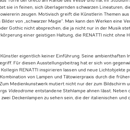
us Torre del Greco am Rande des Vesuv und hat ihr Studium
eitet sie in feinen, sich überlagernden schwarzen Lineaturen, d
ätowiererin zeugen. Motivisch greift die Künstlerin Themen au
Bilder von „schwarzer Magie“. Man kann den Werken eine Ver
r Gothic nicht absprechen, die ja nicht nur in der Musik ste
rkörperung einer geistigen Haltung, die RENATTI nicht ohne 
 Künstler eigentlich keiner Einführung. Seine ambienthaften 
 Begriff. Für diesen Ausstellungsbeitrag hat er sich von gegenw
Kollegin RENATTI inspirieren lassen und neue Lichtobjekte pr
e Kombination von Lampen und Tätowierpraxis durch die früher
Zum Medienkunstwerk mutiert nicht nur der zum Bildschirm u
ergs
Videodrome
entstandene Stehlampe ahnen lässt. Neben di
wei Deckenlampen zu sehen sein, die der italienischen und c