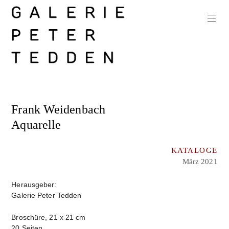
Zum
Inhalt
springen
Galerie
Peter
Frank Weidenbach
Tedden
Aquarelle
KATALOGE
März 2021
Herausgeber:
Galerie Peter Tedden
Broschüre, 21 x 21 cm
20 Seiten